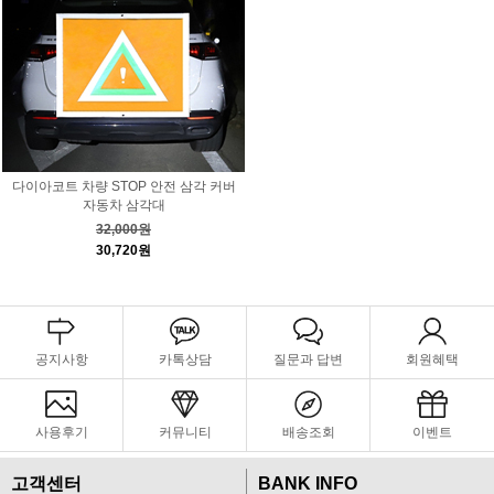
다이아코트 차량 STOP 안전 삼각 커버
자동차 삼각대
32,000원
30,720원
공지사항
카톡상담
질문과 답변
회원혜택
사용후기
커뮤니티
배송조회
이벤트
고객센터
BANK INFO