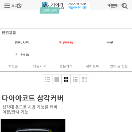
로그인
회원가입
주문조회
마이페이지
10000 혜택
안전용품
캠핑/차박
안전용품
공구
기타용품
최신순
낮은가격
높은가격
판매순위
많이 본 상품