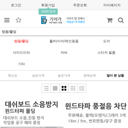
로그인
회원가입
주문조회
마이페이지
10000 혜택
방음/몰딩
방음/몰딩
휠/타이어/체인용품
도어
사이드미러
커버
스티커 필름
기타
최신순
낮은가격
높은가격
판매순위
많이 본 상품