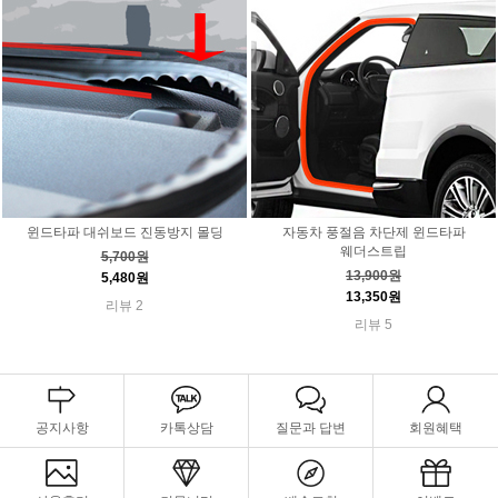
윈드타파 대쉬보드 진동방지 몰딩
자동차 풍절음 차단제 윈드타파
웨더스트립
5,700원
13,900원
5,480원
13,350원
리뷰 2
리뷰 5
공지사항
카톡상담
질문과 답변
회원혜택