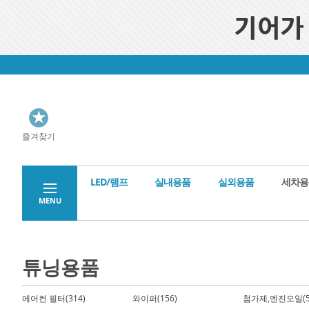
즐겨찾기
LED/램프
실내용품
실외용품
세차용
MENU
튜닝용품
에어컨 필터(314)
와이퍼(156)
첨가제,엔진오일(5