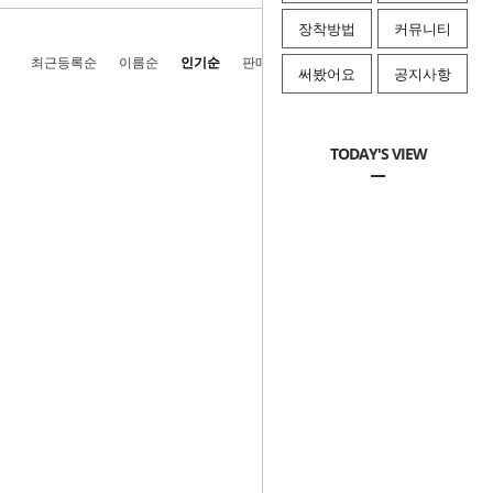
장착방법
커뮤니티
최근등록순
이름순
인기순
판매순
높은가격순
낮은가격순
써봤어요
공지사항
TODAY'S VIEW