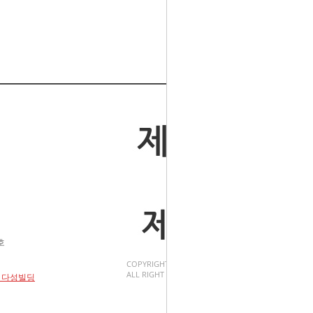
호
COPYRIGHT(C).
ALL RIGHT RESERVED.
4 다성빌딩