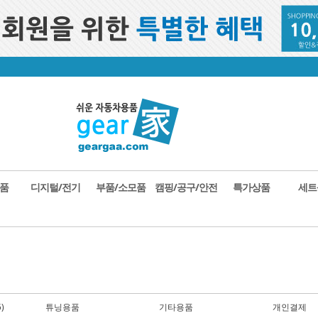
품
디지털/전기
부품/소모품
캠핑/공구/안전
특가상품
세트
)
튜닝용품
기타용품
개인결제