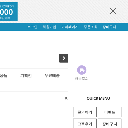
로그인
회원가입
마이페이지
주문조회
장바구니
상품
기획전
무료배송
배송조회
QUICK MENU
· HOME
>
부품/소모품
>
튜닝용품
문의하기
이벤트
고객후기
장바구니