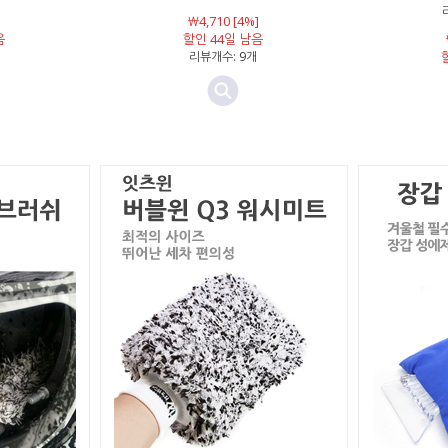
￦4,710 [4%]
음
할인 44일 남음
리뷰개수: 9개