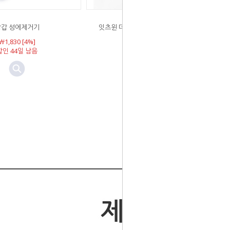
장갑 성에제거기
잇츠윈 더블업 버핑 타월 민트블루 2P
셀프 세차
￦1,830 [4%]
할인 44일 남음
￦7,590 [4%]
할인 44일 남음