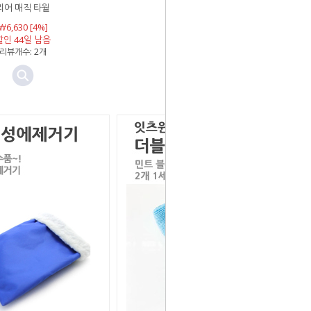
리어 매직 타월
￦1,000
￦6,630 [4%]
할인 남음
할인 44일 남음
리뷰개수: 2개