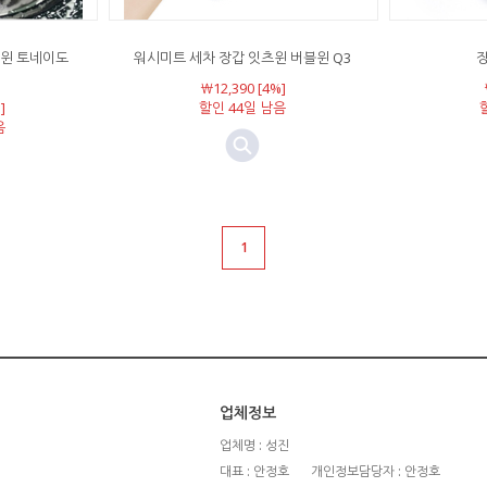
츠윈 토네이도
워시미트 세차 장갑 잇츠윈 버블윈 Q3
￦12,390 [4%]
]
할인 44일 남음
음
1
업체정보
업체명 : 성진
대표 : 안정호
개인정보담당자 : 안정호