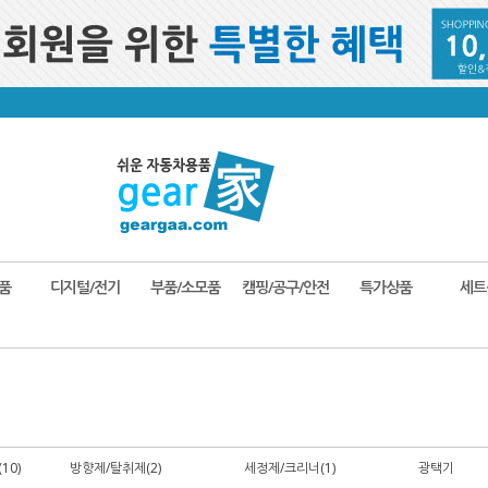
품
디지털/전기
부품/소모품
캠핑/공구/안전
특가상품
세트
10)
방향제/탈취제(2)
세정제/크리너(1)
광택기