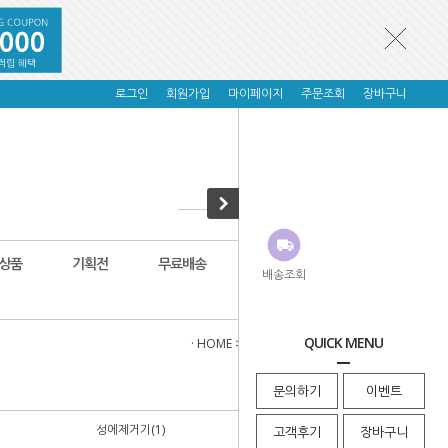
로그인
회원가입
마이페이지
주문조회
장바구니
상품
기획전
무료배송
배송조회
QUICK MENU
· HOME
>
세차용품
>
타월 스펀지 브러쉬
문의하기
이벤트
성에제거기(1)
도색용품
고객후기
장바구니