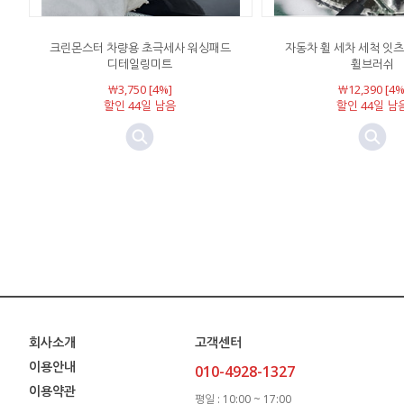
크린몬스터 차량용 초극세사 워싱패드
자동차 휠 세차 세척 잇
디테일링미트
휠브러쉬
￦3,750 [4%]
￦12,390 [4%
할인 44일 남음
할인 44일 남
회사소개
고객센터
이용안내
010-4928-1327
이용약관
평일 : 10:00 ~ 17:00