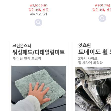
￦3,650 [4%]
￦960 [4%]
할인 44일 남음
할인 44일 남
리뷰개수: 9개