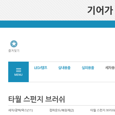
즐겨찾기
LED/램프
실내용품
실외용품
세차용
MENU
타월 스펀지 브러쉬
세차/광택/왁스(11)
컴파운드/복원제(2)
타월 스펀지 브러쉬(