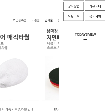
장착방법
커뮤니티
써봤어요
공지사항
최근등록순
이름순
인기순
판매순
높은가격순
낮은가격순
TODAY'S VIEW
세차 가죽시트 잇츠윈 인테
FA 자동차 셀프 세차 스펀지