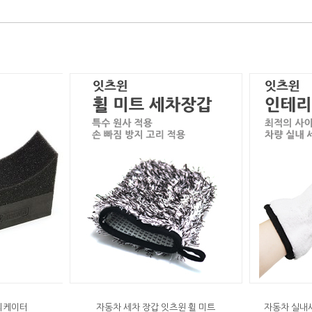
리케이터
자동차 세차 장갑 잇츠윈 휠 미트
자동차 실내