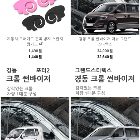
자동차 도어가드 문콕 방지 스펀지
경동 크롬 썬바이저 더뉴 그랜드
윙가드 4P
스타렉스
1,490원
34,000원
1,440원
32,640원