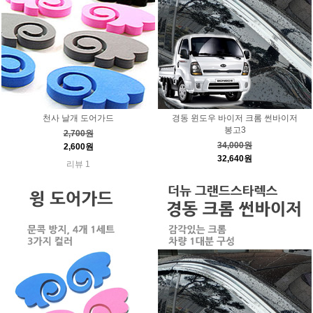
천사 날개 도어가드
경동 윈도우 바이저 크롬 썬바이저
봉고3
2,700원
34,000원
2,600원
32,640원
리뷰 1