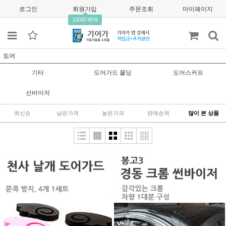
로그인
회원가입
주문조회
마이페이지
10000 혜택
도어
기타
도어가드 몰딩
도어스커프
선바이저
최신순
낮은가격
높은가격
판매순위
많이 본 상품