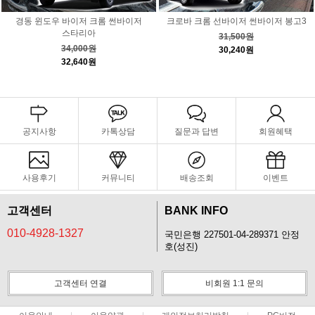
경동 윈도우 바이저 크롬 썬바이저
크로바 크롬 선바이저 썬바이저 봉고3
스타리아
31,500원
34,000원
30,240원
32,640원
공지사항
카톡상담
질문과 답변
회원혜택
사용후기
커뮤니티
배송조회
이벤트
고객센터
BANK INFO
010-4928-1327
국민은행 227501-04-289371 안정
호(성진)
고객센터 연결
비회원 1:1 문의