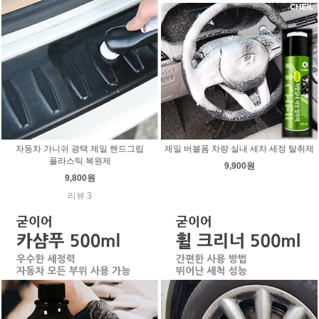
자동차 가니쉬 광택 제일 핸드그립
제일 버블폼 차량 실내 세차 세정 탈취제
플라스틱 복원제
9,900원
9,800원
리뷰 3