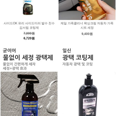
사이드OK 유리 사이드미러 발수 친수
제일 가죽클리너 왁싱크림 자동차 가죽
김서림 코팅제
시트 세정
7,000원
9,400원
6,720원