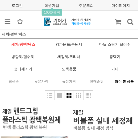
로그인
회원가입
주문조회
마이페이지
10000 혜택
세차/광택/왁스
세차/광택/왁스
컴파운드/복원제
타월 스펀지 브러쉬
방향제/탈취제
세정제/크리너
광택기
성에제거기
도색용품
기타
최신순
낮은가격
높은가격
판매순위
많이 본 상품