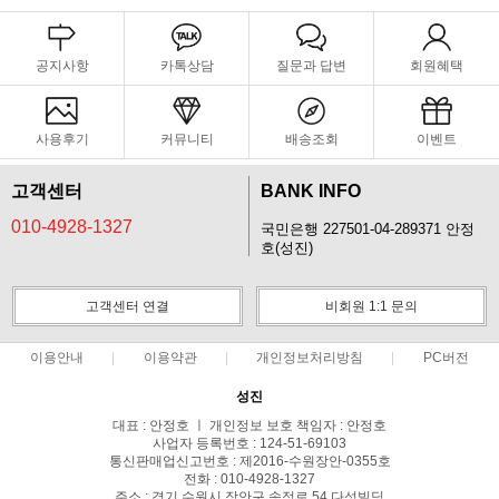
공지사항
카톡상담
질문과 답변
회원혜택
사용후기
커뮤니티
배송조회
이벤트
고객센터
BANK INFO
010-4928-1327
국민은행 227501-04-289371 안정
호(성진)
고객센터 연결
비회원 1:1 문의
이용안내
이용약관
개인정보처리방침
PC버전
성진
대표 : 안정호 ㅣ 개인정보 보호 책임자 : 안정호
사업자 등록번호 : 124-51-69103
통신판매업신고번호 : 제2016-수원장안-0355호
전화 : 010-4928-1327
주소 : 경기 수원시 장안구 송정로 54 다성빌딩